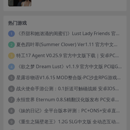
热门游戏
《乔甜和她汹涌的闺蜜们》Lust Lady Friends 官方中文版 SLG模拟经营游戏｜角色情感互动｜动态画面
1
夏色四叶草(Summer Clover) Ver1.11 官方中文版：全CG无修+动态互动SLG游戏下载
2
特工17 Agent V0.25.9 官方中文版下载｜安卓PC双端｜附存档赞助码
3
《欲之梦 Dream Lust》v1.1.9 官方中文版 PC端Galgame推荐
4
星露谷物语V1.6.15 MOD整合版-PC沙盒RPG游戏STEAM官中+200款美化MOD
5
战火使命手游公测：0.1折送可触碰战姬 安卓IOS双端互通中文版
6
永恒世界 Eternum 0.8.5精翻汉化版发布 PC安卓双端 SLG游戏
7
《妹的日记》全平台版本评测：PC+ONS+安卓直装养成游戏体验
8
《重生之隔壁老王》1.2G SLG中文版 全动态互动冒险游戏
9