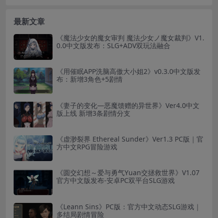
最新文章
《魔法少女的魔女审判 魔法少女ノ魔女裁判》V1.
0.0中文版发布：SLG+ADV双玩法融合
《用催眠APP洗脑高傲大小姐2》v0.3.0中文版发
布：新增3角色+5剧情
《妻子的变化—恶魔馈赠的异世界》Ver4.0中文
版上线 新增3条剧情分支
《虚渺裂界 Ethereal Sunder》Ver1.3 PC版｜官
方中文RPG冒险游戏
《圆交幻想～爱与勇气Yuan交拯救世界》V1.07
官方中文版发布-安卓PC双平台SLG游戏
《Leann Sins》PC版：官方中文动态SLG游戏｜
多结局剧情冒险