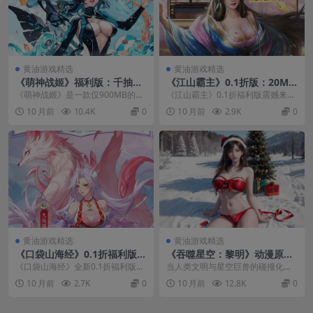
黄油游戏精选
黄油游戏精选
《萌神战姬》福利版：千抽十
《江山霸主》0.1折版：20MB
万充卡牌策略手游｜版本更新
超小策略手游，登录送648元
《萌神战姬》是一款仅900MB的二
《江山霸主》0.1折福利版震撼来
与配置需求
宝真福利
次元卡牌策略手游，凭借0.1折超低
袭！这款仅20MB的策略养成手
10 月前
10.4K
0
10 月前
2.9K
0
折扣与“千抽...
游，让你体验完整王...
黄油游戏精选
黄油游戏精选
《口袋山海经》0.1折福利版上
《吞噬星空：黎明》动漫原版
线：6480元代金券+5张SSR卡
0.1折福利版上线：高燃策略卡
《口袋山海经》全新0.1折福利版本
当人类文明与星空巨兽的碰撞化作
牌免费领
牌 科幻迷必入
震撼上线！这款仅200MB的国风卡
指尖策略，当罗峰的热血征程被复
10 月前
2.7K
0
10 月前
12.8K
0
牌策略手游，...
刻为沉浸式卡牌体验—...