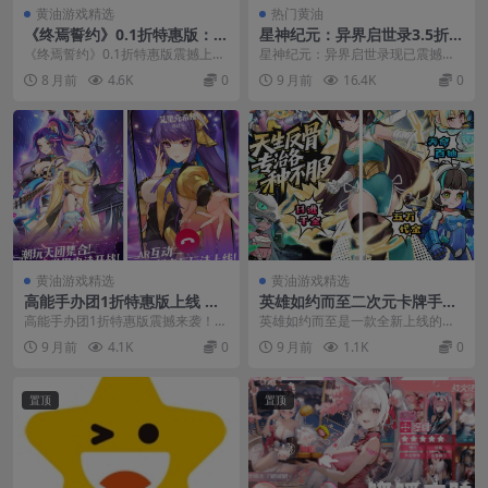
黄油游戏精选
热门黄油
《终焉誓约》0.1折特惠版：双
星神纪元：异界启世录3.5折特
平台二次元卡牌手游重磅来袭
惠版 二次元开放世界RPG手游
《终焉誓约》0.1折特惠版震撼上
星神纪元：异界启世录现已震撼推
全平台上线
线！这款融合策略对战与卡牌养成
出3.5折永久特惠版本，这是一款真
8 月前
4.6K
0
9 月前
16.4K
0
的二次元手游现已开...
正的次世代二次元...
黄油游戏精选
黄油游戏精选
高能手办团1折特惠版上线 正
英雄如约而至二次元卡牌手游
版动漫IP收藏策略手游 安卓iO
公测开启 0.05折领5万代金券
高能手办团1折特惠版震撼来袭！8
英雄如约而至是一款全新上线的二
S同步
安卓iOS双端同步
月7日全新版本正式开放，带来前所
次元卡牌策略手游，8月7日正式开
9 月前
4.1K
0
9 月前
1.1K
0
未有的收藏体验。...
启全平台公测！游戏...
置顶
置顶