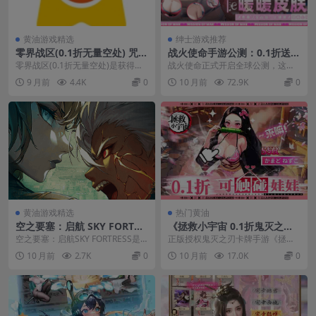
黄油游戏精选
绅士游戏推荐
零界战区(0.1折无量空处) 咒术
战火使命手游公测：0.1折送可
回战正版手游 8月新版上线送1
触碰战姬 安卓IOS双端互通中
零界战区(0.1折无量空处)是获得
战火使命正式开启全球公测，这是
0连抽
文版
《咒术回战》官方正版授权的3D卡
一款革命性的可触碰战姬卡牌手
9 月前
4.4K
0
10 月前
72.9K
0
牌策略手游，8...
游。游戏采用全动态触控...
黄油游戏精选
热门黄油
空之要塞：启航 SKY FORTRE
《拯救小宇宙 0.1折鬼灭之
SS 0.1折官方中文版 – 蒸汽朋
刃》正版卡牌手游上线：无限
空之要塞：启航SKY FORTRESS是
正版授权鬼灭之刃卡牌手游《拯救
克跑酷手游 安卓iOS双端互通
城挑战+0.1折福利
一款融合蒸汽朋克美学与跑酷竞技
小宇宙》0.1折超值版本正式上线！
10 月前
2.7K
0
10 月前
17.0K
0
的横版动作...
游戏以1GB容量...