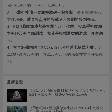
和手机分区的，手机上无法运行。
2、
下载链接请不要和提取码一起复制
，会有概率提示
文件消失。
请直接点开链接或者只复制链接到夸克
。
3、
PC电脑端游戏都是实测可玩上传的
，
安卓手机端精
力有限没有全部测试，尤其是模拟器类的游戏，介意勿
下。
4、文章
标题内
的存档/CG/汉化等均
以电脑端为准
，安
卓端很多是没有的，安卓没有汉化的我会在文章开头说
明。
最新文章
《魔法少女的魔女审判 魔法少女ノ魔女裁判》V1.
0.0中文版发布：SLG+ADV双玩法融合
《用催眠APP洗脑高傲大小姐2》v0.3.0中文版发
布：新增3角色+5剧情