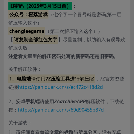
旧密码（2025年3月15日前）
：
公众号：橙荔游戏
（七个字一个冒号就是密码,第一层
解压输入这个）
chengleegame
（第二次解压输入这个））
【
请复制全部红色文字
】尽量复制，以防输入有误导致
解压失败。
注意看文章里的解压密码处写的新密码还是旧密码
。
关于解压软件：
1、
电脑端
请使用
7Z压缩工具
进行解压缩
，7Z官方资源
链接
https://pan.quark.cn/s/ec472c418d2d
2、
安卓手机端
请使用
ZAarchiveAPP
解压软件，下载链
接：
https://pan.quark.cn/s/69d90455b87d
关于游戏：
1、请仔细查看每篇
文章的标题与所属分区
，没有安卓