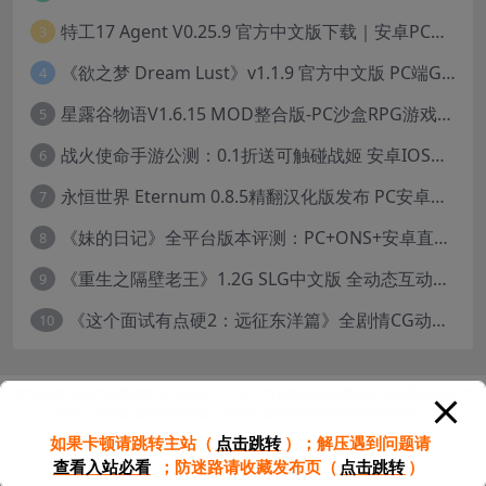
特工17 Agent V0.25.9 官方中文版下载｜安卓PC双端｜附存档赞助码
3
《欲之梦 Dream Lust》v1.1.9 官方中文版 PC端Galgame推荐
4
星露谷物语V1.6.15 MOD整合版-PC沙盒RPG游戏STEAM官中+200款美化MOD
5
战火使命手游公测：0.1折送可触碰战姬 安卓IOS双端互通中文版
6
永恒世界 Eternum 0.8.5精翻汉化版发布 PC安卓双端 SLG游戏
7
《妹的日记》全平台版本评测：PC+ONS+安卓直装养成游戏体验
8
《重生之隔壁老王》1.2G SLG中文版 全动态互动冒险游戏
9
《这个面试有点硬2：远征东洋篇》全剧情CG动画高清合集下载（18.8GB/1080P）
10
本站所有内容均由网友自行上传分享，相关内容的版权归属原作者或原始版权方
所有。若涉及版权侵权问题，本站在核实后将依法依规进行处理。
如果卡顿请跳转主站（
点击跳转
）；
解压遇到问题请
查看入站必看
；
防迷路请收藏发布页（
点击跳转
）
首页
分类