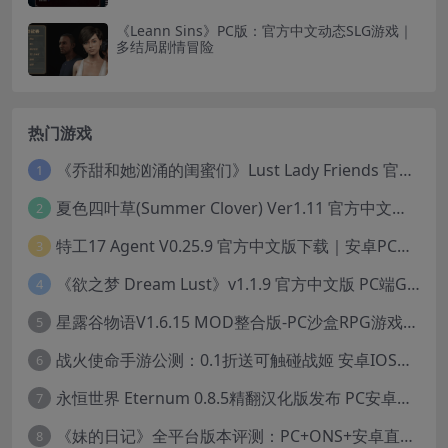
《Leann Sins》PC版：官方中文动态SLG游戏｜
多结局剧情冒险
热门游戏
《乔甜和她汹涌的闺蜜们》Lust Lady Friends 官方中文版 SLG模拟经营游戏｜角色情感互动｜动态画面
1
夏色四叶草(Summer Clover) Ver1.11 官方中文版：全CG无修+动态互动SLG游戏下载
2
特工17 Agent V0.25.9 官方中文版下载｜安卓PC双端｜附存档赞助码
3
《欲之梦 Dream Lust》v1.1.9 官方中文版 PC端Galgame推荐
4
星露谷物语V1.6.15 MOD整合版-PC沙盒RPG游戏STEAM官中+200款美化MOD
5
战火使命手游公测：0.1折送可触碰战姬 安卓IOS双端互通中文版
6
永恒世界 Eternum 0.8.5精翻汉化版发布 PC安卓双端 SLG游戏
7
《妹的日记》全平台版本评测：PC+ONS+安卓直装养成游戏体验
8