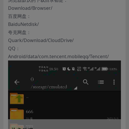
Download/Browser/
百度网盘：
BaiduNetdisk/
夸克网盘：
Quark/Download/CloudDrive/
QQ：
Android/data/com.tencent.mobileqq/Tencent/