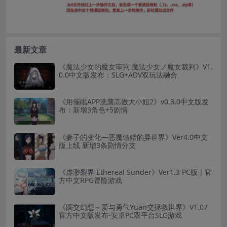
最新文章
《魔法少女的魔女审判 魔法少女ノ魔女裁判》V1.
0.0中文版发布：SLG+ADV双玩法融合
《用催眠APP洗脑高傲大小姐2》v0.3.0中文版发
布：新增3角色+5剧情
《妻子的变化—恶魔馈赠的异世界》Ver4.0中文
版上线 新增3条剧情分支
《虚渺裂界 Ethereal Sunder》Ver1.3 PC版｜官
方中文RPG冒险游戏
《圆交幻想～爱与勇气Yuan交拯救世界》V1.07
官方中文版发布-安卓PC双平台SLG游戏