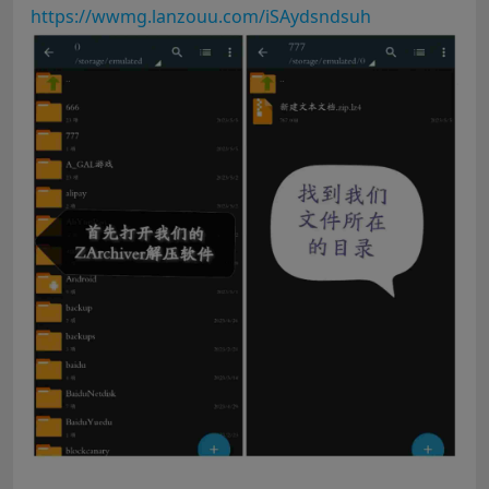
https://wwmg.lanzouu.com/iSAydsndsuh