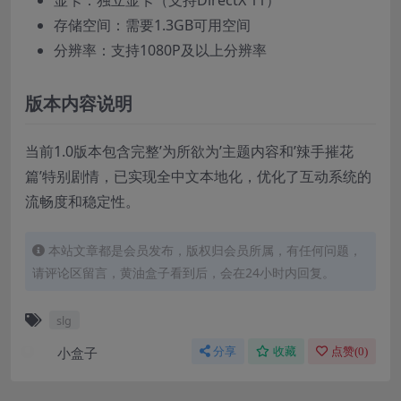
显卡：独立显卡（支持DirectX 11）
存储空间：需要1.3GB可用空间
分辨率：支持1080P及以上分辨率
版本内容说明
当前1.0版本包含完整’为所欲为’主题内容和’辣手摧花
篇’特别剧情，已实现全中文本地化，优化了互动系统的
流畅度和稳定性。
本站文章都是会员发布，版权归会员所属，有任何问题，
请评论区留言，黄油盒子看到后，会在24小时内回复。
slg
小盒子
分享
收藏
点赞(
0
)