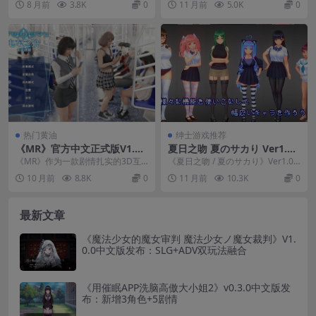
8 月前
3.8K
0
11 月前
5.0K
0
正式版发布，安卓完美适配
模拟体...
戦術解析～ Ver...
热门黄油
绅士游戏推荐
《MR》官方中文正式版V1.04
夏日之吻 夏のサカり Ver1.0
发布：3D互动SLG游戏，多结
正式版+存档 PC电脑版 SLG游
《MR》作为一款剧情扎实的3D互
《夏日之吻 / 夏のサカり》Ver1.0
局剧情分支+动态演出优化
戏下载
动SLG游戏，凭借其悬疑主线与多
正式版现已发布，这是一款互动SL
10 月前
8.8K
0
11 月前
10.3K
0
结局分支设计，为...
G类型...
最新文章
《魔法少女的魔女审判 魔法少女ノ魔女裁判》V1.
0.0中文版发布：SLG+ADV双玩法融合
《用催眠APP洗脑高傲大小姐2》v0.3.0中文版发
布：新增3角色+5剧情