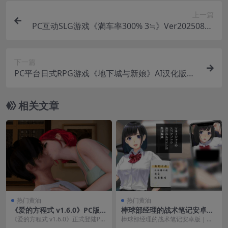
上一篇
PC互动SLG游戏《満车率300% 3≒》Ver20250802
+Append.1官方中文版下载
下一篇
PC平台日式RPG游戏《地下城与新娘》AI汉化版发
布｜完整中文版下载
相关文章
热门黄油
热门黄油
《爱的方程式 v1.6.0》PC版：
棒球部经理的战术笔记安卓版
大型SLG游戏官方中文版发布
｜マネージャーのスコアブッ
《爱的方程式 v1.6.0》正式登陆PC
棒球部经理的战术笔记安卓版｜マ
ク ～集団戦術解析～ Ver1.0
平台，带来15.5G超大容量的策略
ネージャーのスコアブック ～集団