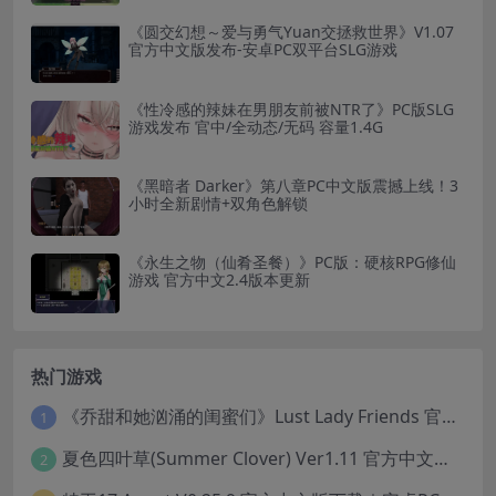
《圆交幻想～爱与勇气Yuan交拯救世界》V1.07
官方中文版发布-安卓PC双平台SLG游戏
《性冷感的辣妹在男朋友前被NTR了》PC版SLG
游戏发布 官中/全动态/无码 容量1.4G​
《黑暗者 Darker》第八章PC中文版震撼上线！3
小时全新剧情+双角色解锁
《永生之物（仙肴圣餐）》PC版：硬核RPG修仙
游戏 官方中文2.4版本更新
热门游戏
《乔甜和她汹涌的闺蜜们》Lust Lady Friends 官方中文版 SLG模拟经营游戏｜角色情感互动｜动态画面
1
夏色四叶草(Summer Clover) Ver1.11 官方中文版：全CG无修+动态互动SLG游戏下载
2