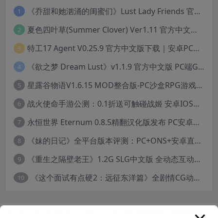
《乔甜和她汹涌的闺蜜们》Lust Lady Friends 官方中文版 SLG模拟经营游戏｜角色情感互动｜动态画面
1
夏色四叶草(Summer Clover) Ver1.11 官方中文版：全CG无修+动态互动SLG游戏下载
2
特工17 Agent V0.25.9 官方中文版下载｜安卓PC双端｜附存档赞助码
3
《欲之梦 Dream Lust》v1.1.9 官方中文版 PC端Galgame推荐
4
星露谷物语V1.6.15 MOD整合版-PC沙盒RPG游戏STEAM官中+200款美化MOD
5
战火使命手游公测：0.1折送可触碰战姬 安卓IOS双端互通中文版
6
永恒世界 Eternum 0.8.5精翻汉化版发布 PC安卓双端 SLG游戏
7
《妹的日记》全平台版本评测：PC+ONS+安卓直装养成游戏体验
8
《重生之隔壁老王》1.2G SLG中文版 全动态互动冒险游戏
9
《这个面试有点硬2：远征东洋篇》全剧情CG动画高清合集下载（18.8GB/1080P）
10
本站所有内容均由网友自行上传分享，相关内容的版权归属原作者或原始版权方