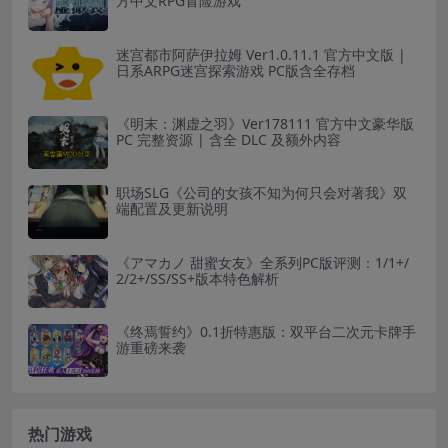
方中文RPG冒险游戏
迷宫都市阿萨伊拉姆 Ver1.0.11.1 官方中文版 |
日系ARPG迷宫探索游戏 PC版含全存档
《明末：渊虚之羽》Ver178111 官方中文豪华版
PC 完整资源 | 含全 DLC 及额外内容
职场SLG《公司的女孩不知为何只会对著我》双
端配置及更新说明
《アマカノ 甜蜜女友》全系列PC版评测：1/1+/
2/2+/SS/SS+版本特色解析
《终焉誓约》0.1折特惠版：双平台二次元卡牌手
游重磅来袭
热门游戏