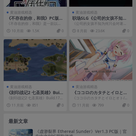
黄油游戏精选
黄油游戏精选
《不存在的你，和我》PC版v
职场SLG《公司的女孩不知为
1.3.0：1.3G哲学冒险，颠覆现
何只会对著我》双端配置及更
《不存在的你，和我》是一款以量
《公司的女孩不知为何只会对著
实认知
新说明
子物理为核心的哲学文字冒险游
我》是一款轻量级职场题材SLG游
10 月前
1.5K
0
8 月前
23.6K
0
戏，2025年现象级作...
戏，现已同步登陆安卓...
黄油游戏精选
黄油游戏精选
《刻印战记2 七圣英雄》Buil
《ココロのカタチとイロとオ
d.17773898学习版：硬核战
ト/心之形心之色心之声》PC+
《刻印战记2 七圣英雄》Build.177
《ココロのカタチとイロとオト/心
棋巅峰之作
KRKR双平台Galgame深度评
73898学习版现已震撼发布！这款S
之形心之色心之声》是一款突破传
11 月前
851
0
11 月前
799
0
测
t...
统的奇幻Galga...
最新文章
《虚渺裂界 Ethereal Sunder》Ver1.3 PC版｜官