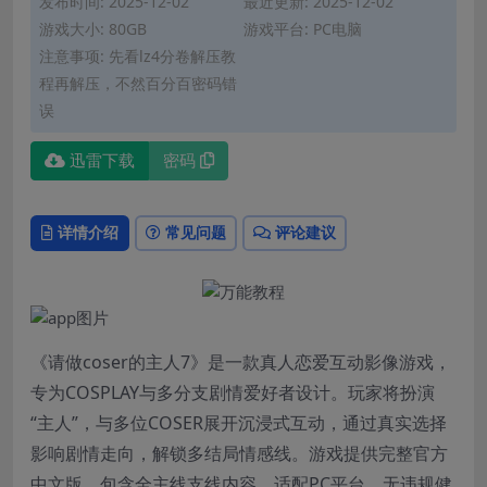
发布时间: 2025-12-02
最近更新: 2025-12-02
游戏大小: 80GB
游戏平台: PC电脑
注意事项: 先看lz4分卷解压教
程再解压，不然百分百密码错
误
迅雷下载
密码
详情介绍
常见问题
评论建议
《请做coser的主人7》是一款真人恋爱互动影像游戏，
专为COSPLAY与多分支剧情爱好者设计。玩家将扮演
“主人”，与多位COSER展开沉浸式互动，通过真实选择
影响剧情走向，解锁多结局情感线。游戏提供完整官方
中文版，包含全主线支线内容，适配PC平台，无违规健