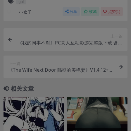
gal
小盒子
分享
收藏
点赞(
1
)
上一篇
《我的同事不对》PC真人互动影游完整版下载 含全
DLC多结局50G资源
下一篇
《The Wife Next Door 隔壁的美艳妻》V1.4.12+D
LC 官方中文版｜3D互动SLG游戏｜全动态+存档
相关文章