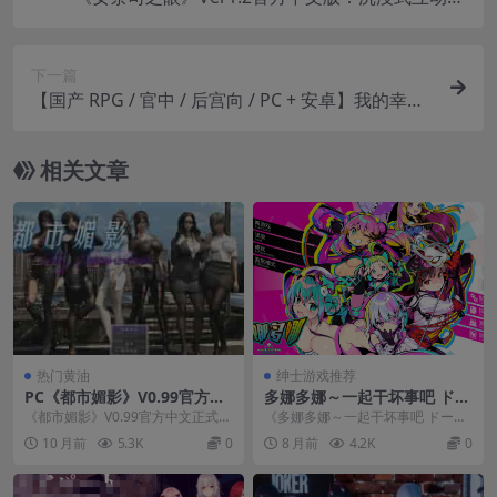
G游戏PC端重磅更新
下一篇
【国产 RPG / 官中 / 后宫向 / PC + 安卓】我的幸福
人生 My Happy Life Ver1.6.1 官方中文无码版 + 会
员激活码【2.13G】
相关文章
热门黄油
绅士游戏推荐
PC《都市媚影》V0.99官方中
多娜多娜～一起干坏事吧 ドー
文正式版下载｜国风都市RPG
ナドーナいっしょにわるいこ
《都市媚影》V0.99官方中文正式版
《多娜多娜～一起干坏事吧 ドーナ
游戏
とをしよう Ver1.11 官方中文
现已重磅发布！这款国风都市题材R
ドーナいっしょにわるいことをし
10 月前
5.3K
0
8 月前
4.2K
0
版｜经营SLG游戏下载+DLC
PG游戏完美...
よう》是一款必玩的...
+存档