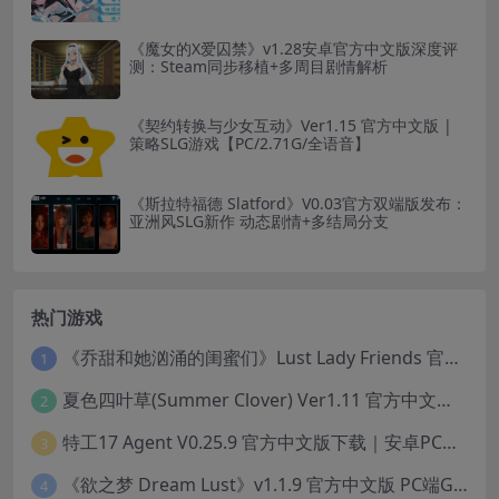
《魔女的X爱囚禁》v1.28安卓官方中文版深度评
测：Steam同步移植+多周目剧情解析
《契约转换与少女互动》Ver1.15 官方中文版 |
策略SLG游戏【PC/2.71G/全语音】
《斯拉特福德 Slatford》V0.03官方双端版发布：
亚洲风SLG新作 动态剧情+多结局分支
热门游戏
《乔甜和她汹涌的闺蜜们》Lust Lady Friends 官方中文版 SLG模拟经营游戏｜角色情感互动｜动态画面
1
夏色四叶草(Summer Clover) Ver1.11 官方中文版：全CG无修+动态互动SLG游戏下载
2
特工17 Agent V0.25.9 官方中文版下载｜安卓PC双端｜附存档赞助码
3
《欲之梦 Dream Lust》v1.1.9 官方中文版 PC端Galgame推荐
4