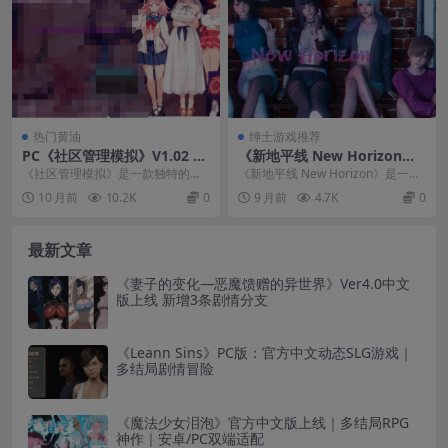
热门黄油
绅士游戏推荐
PC《社区管理模拟》V1.02 AI
《新地平线 New Horizon》v
汉化版 – 像素风策略RPG游戏
0.2.2 汉化版：新增港口与角
《社区管理模拟》是一款独特的像
《新地平线 New Horizon》是一款
【1.1G】
色剧情｜PC安卓双端
素风格策略RPG游戏，玩家将扮演
以航海时代为背景的亚洲风SLG游
10 月前
10.2K
0
9 月前
4.7K
0
公寓管理员，通过制...
戏，让...
最新文章
《妻子的变化—恶魔馈赠的异世界》Ver4.0中文
版上线 新增3条剧情分支
《Leann Sins》PC版：官方中文动态SLG游戏｜
多结局剧情冒险
《魔法少女泪泡》官方中文版上线｜多结局RPG
神作｜安卓/PC双端适配