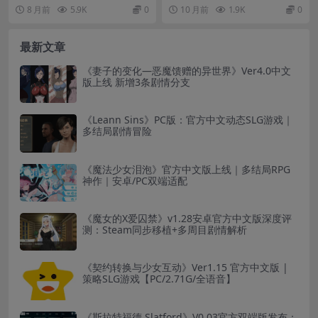
中文版 – 16.5G 亚洲模拟经营
战斗系统｜1.5G容量
Bites》是一款高品质亚洲...
得体验的日式ARPG大作！玩家将化
8 月前
5.9K
0
10 月前
1.9K
0
SLG游戏
身神社巫女...
最新文章
《妻子的变化—恶魔馈赠的异世界》Ver4.0中文
版上线 新增3条剧情分支
《Leann Sins》PC版：官方中文动态SLG游戏｜
多结局剧情冒险
《魔法少女泪泡》官方中文版上线｜多结局RPG
神作｜安卓/PC双端适配
《魔女的X爱囚禁》v1.28安卓官方中文版深度评
测：Steam同步移植+多周目剧情解析
《契约转换与少女互动》Ver1.15 官方中文版 |
策略SLG游戏【PC/2.71G/全语音】
《斯拉特福德 Slatford》V0.03官方双端版发布：