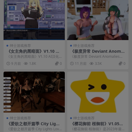
绅士游戏推荐
绅士游戏推荐
《女主角的黑暗面》V1.10 AI
《极度异常 Deviant Anomal
汉化版｜PC+安卓模拟器｜多
ies》V9.5双端汉化版发布：安
《女主角的黑暗面》V1.10 AI汉化
《极度异常 Deviant Anomalies》V
结局RPG
卓+PC高清适配 全文本精翻
版现已全面升级，这是一款支持PC
9.5汉化提示版正式上线，这是...
9 月前
1.8K
0
11 月前
3.5K
0
与安卓模拟...
绅士游戏推荐
绅士游戏推荐
《爱欲之都开篇季 City Light
《樱花御前 桜御前》V1.05版
s Love Bites》Ver0.2.5 官方
下载｜日式ARPG神作｜动态
《爱欲之都开篇季 City Lights Love
《樱花御前 桜御前》是2023年最值