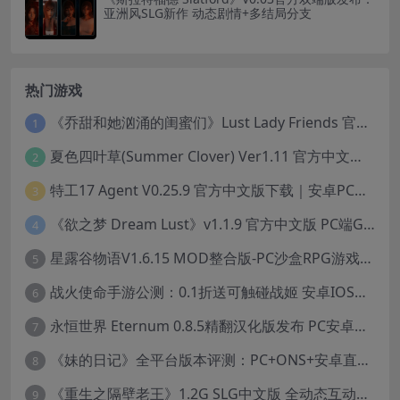
亚洲风SLG新作 动态剧情+多结局分支
热门游戏
《乔甜和她汹涌的闺蜜们》Lust Lady Friends 官方中文版 SLG模拟经营游戏｜角色情感互动｜动态画面
1
夏色四叶草(Summer Clover) Ver1.11 官方中文版：全CG无修+动态互动SLG游戏下载
2
特工17 Agent V0.25.9 官方中文版下载｜安卓PC双端｜附存档赞助码
3
《欲之梦 Dream Lust》v1.1.9 官方中文版 PC端Galgame推荐
4
星露谷物语V1.6.15 MOD整合版-PC沙盒RPG游戏STEAM官中+200款美化MOD
5
战火使命手游公测：0.1折送可触碰战姬 安卓IOS双端互通中文版
6
永恒世界 Eternum 0.8.5精翻汉化版发布 PC安卓双端 SLG游戏
7
《妹的日记》全平台版本评测：PC+ONS+安卓直装养成游戏体验
8
《重生之隔壁老王》1.2G SLG中文版 全动态互动冒险游戏
9