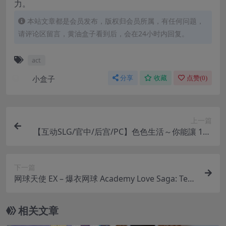
力。
本站文章都是会员发布，版权归会员所属，有任何问题，
请评论区留言，黄油盒子看到后，会在24小时内回复。
act
小盒子
分享
收藏
点赞(
0
)
上一篇
【互动SLG/官中/后宫/PC】色色生活～你能讓 100
0 人以上的女孩子当妈嗎？
下一篇
网球天使 EX – 爆衣网球 Academy Love Saga: Ten
nis Angels EX Ver1.10 官方中文版 PC 3D 策略养成
游戏
相关文章