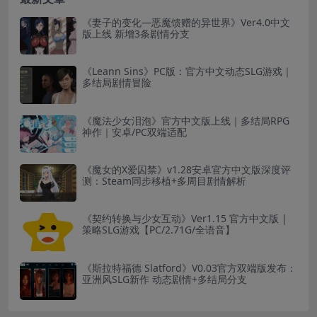
《妻子的变化—恶魔馈赠的异世界》Ver4.0中文
版上线 新增3条剧情分支
《Leann Sins》PC版：官方中文动态SLG游戏｜
多结局剧情冒险
《魔法少女泪泡》官方中文版上线｜多结局RPG
神作｜安卓/PC双端适配
《魔女的X爱囚禁》v1.28安卓官方中文版深度评
测：Steam同步移植+多周目剧情解析
《契约转换与少女互动》Ver1.15 官方中文版 |
策略SLG游戏【PC/2.71G/全语音】
《斯拉特福德 Slatford》V0.03官方双端版发布：
亚洲风SLG新作 动态剧情+多结局分支