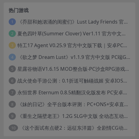
热门游戏
《乔甜和她汹涌的闺蜜们》Lust Lady Friends 官方中文版 SLG模拟经营游戏｜角色情感互动｜动态画面
1
夏色四叶草(Summer Clover) Ver1.11 官方中文版：全CG无修+动态互动SLG游戏下载
2
特工17 Agent V0.25.9 官方中文版下载｜安卓PC双端｜附存档赞助码
3
《欲之梦 Dream Lust》v1.1.9 官方中文版 PC端Galgame推荐
4
星露谷物语V1.6.15 MOD整合版-PC沙盒RPG游戏STEAM官中+200款美化MOD
5
战火使命手游公测：0.1折送可触碰战姬 安卓IOS双端互通中文版
6
永恒世界 Eternum 0.8.5精翻汉化版发布 PC安卓双端 SLG游戏
7
《妹的日记》全平台版本评测：PC+ONS+安卓直装养成游戏体验
8
《重生之隔壁老王》1.2G SLG中文版 全动态互动冒险游戏
9
《这个面试有点硬2：远征东洋篇》全剧情CG动画高清合集下载（18.8GB/1080P）
10