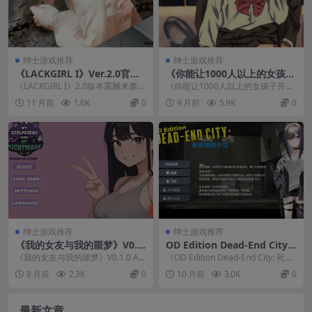
绅士游戏推荐
绅士游戏推荐
《LACKGIRL I》Ver.2.0官方
《你能让1000人以上的女孩子
中文版发布：沉浸式多线叙事
开心吗？》V2.0 DL官方中文
《LACKGIRL I》2.0版本震撼来袭！
《你能让1000人以上的女孩子开心
ADV，7位女主命运由你掌控
版下载 | 像素沙盒SLG PC游
这款由Lunar Studio历时三...
吗？》是一款融合像素风格、沙盒
11 月前
1.6K
0
9 月前
5.9K
0
戏
建造与角色互动的...
绅士游戏推荐
绅士游戏推荐
《我的女友与我的噩梦》V0.1.
OD Edition Dead-End City:
0 AI汉化版发布 | 双平台SLG
死废城的少女 – 末世生存冒险
《我的女友与我的噩梦》V0.1.0 AI
《OD Edition Dead-End City: 死废
新作
SLG游戏
汉化版正式发布！这款全新SLG游
城的少女》是一款以末日...
8 月前
2.3K
0
10 月前
3.0K
0
戏支持P...
最新文章