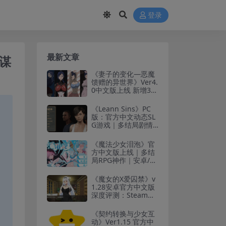
登录
最新文章
权谋
《妻子的变化—恶魔
馈赠的异世界》Ver4.
0中文版上线 新增3条
剧情分支
《Leann Sins》PC
版：官方中文动态SL
G游戏｜多结局剧情
冒险
《魔法少女泪泡》官
方中文版上线｜多结
局RPG神作｜安卓/PC
双端适配
《魔女的X爱囚禁》v
1.28安卓官方中文版
深度评测：Steam同
步移植+多周目剧情
解析
《契约转换与少女互
动》Ver1.15 官方中