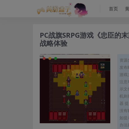
首页
PC战旗SRPG游戏《忠臣的末路》L
战略体验
资源
发布时
游戏大
注意事
示文
机则
器 
没有
如提
办法