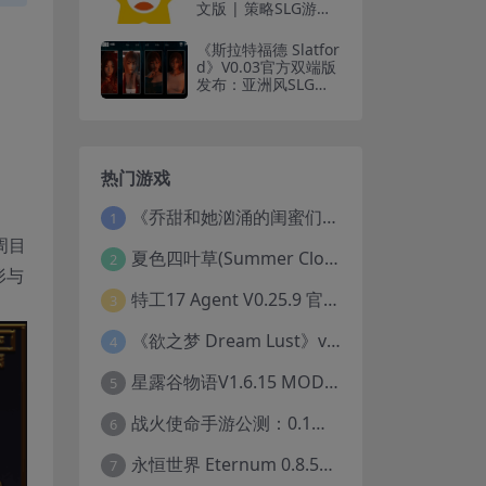
文版 | 策略SLG游戏
【PC/2.71G/全语
音】
《斯拉特福德 Slatfor
d》V0.03官方双端版
发布：亚洲风SLG新
作 动态剧情+多结局
分支
热门游戏
《乔甜和她汹涌的闺蜜们》Lust Lady Friends 官方中文版 SLG模拟经营游戏｜角色情感互动｜动态画面
1
周目
夏色四叶草(Summer Clover) Ver1.11 官方中文版：全CG无修+动态互动SLG游戏下载
2
形与
特工17 Agent V0.25.9 官方中文版下载｜安卓PC双端｜附存档赞助码
3
《欲之梦 Dream Lust》v1.1.9 官方中文版 PC端Galgame推荐
4
星露谷物语V1.6.15 MOD整合版-PC沙盒RPG游戏STEAM官中+200款美化MOD
5
战火使命手游公测：0.1折送可触碰战姬 安卓IOS双端互通中文版
6
永恒世界 Eternum 0.8.5精翻汉化版发布 PC安卓双端 SLG游戏
7