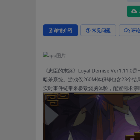
详情介绍
常见问题
评
《忠臣的末路》Loyal Demise Ver
暗杀系统。游戏仅260M体积却包含23个结
实时事件链带来极致烧脑体验，配置需求亲