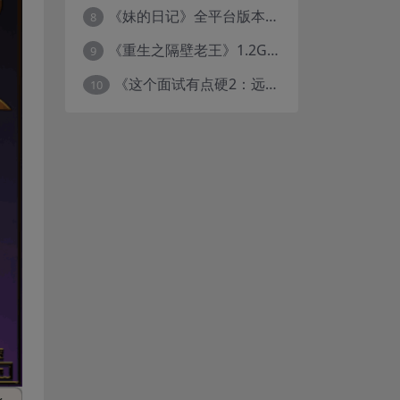
《妹的日记》全平台版本评测：PC+ONS+安卓直装养成游戏体验
8
《重生之隔壁老王》1.2G SLG中文版 全动态互动冒险游戏
9
《这个面试有点硬2：远征东洋篇》全剧情CG动画高清合集下载（18.8GB/1080P）
10