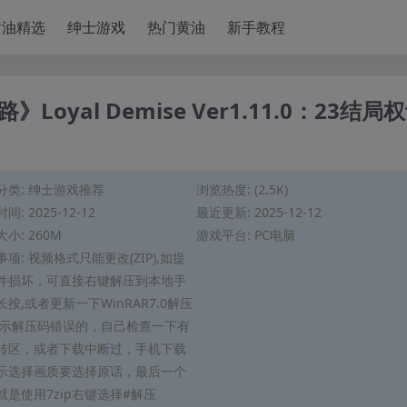
modal-check
黄油精选
绅士游戏
热门黄油
新手教程
oyal Demise Ver1.11.0：23结局
分类:
绅士游戏推荐
浏览热度: (2.5K)
间: 2025-12-12
最近更新: 2025-12-12
小: 260M
游戏平台: PC电脑
项: 视频格式只能更改(ZIP),如提
件损坏，可直接右键解压到本地手
长按,或者更新一下WinRAR7.0解压
提示解压码错误的，自己检查一下有
转区，或者下载中断过，手机下载
示选择画质要选择原话，最后一个
就是使用7zip右键选择#解压