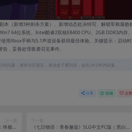
多线剧本（新增3种刺杀方案）、新增动态处决特写、解锁军粮腐败
64位系统、Intel酷睿2双核E8400 CPU、2GB DDR3内存
间。推荐使用Xbox手柄与5.1声道设备获得最佳体验。关键提示：启动
警告，妥善处理夜袭召见事件。
任何问题，请评论区留言，黄油盒子看到后，会在24小时内回复。
分享
收藏
点赞
上一篇
下一篇
布：终极卡
《七日物语：青春邂逅》SLG中文PC版｜黑白校