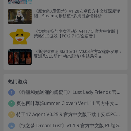
《魔女的X爱囚禁》v1.28安卓官方中文版深度评
测：Steam同步移植+多周目剧情解析
《契约转换与少女互动》Ver1.15 官方中文版 |
策略SLG游戏【PC/2.71G/全语音】
《斯拉特福德 Slatford》V0.03官方双端版发布：
亚洲风SLG新作 动态剧情+多结局分支
热门游戏
《乔甜和她汹涌的闺蜜们》Lust Lady Friends 官方中文版 SLG模拟经营游戏｜角色情感互动｜动态画面
1
夏色四叶草(Summer Clover) Ver1.11 官方中文版：全CG无修+动态互动SLG游戏下载
2
特工17 Agent V0.25.9 官方中文版下载｜安卓PC双端｜附存档赞助码
3
《欲之梦 Dream Lust》v1.1.9 官方中文版 PC端Galgame推荐
4