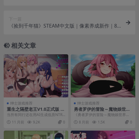
+影视级沉浸体验（Build.17235512-1.0.9）
下一篇
《捡到千年猫》STEAM中文版｜像素养成新作｜81
0MB全动态内容
相关文章
绅士游戏推荐
绅士游戏推荐
重生之隔壁老王V1.0正式版 全
勇者罗伊的冒险～魔物娘世界
动态官中+无码补丁 2025年4
挑战 勇者ロイの冒険～もんす
当所有同行还在用AI生成低质NTR
《勇者罗伊的冒险～魔物娘世界挑
月更新
たーむすめに犯されるボク –
剧情时，《重生之隔壁老王》用电
战》（日文原名：勇者ロイの冒険
11 月前
9.2K
0
8 月前
1.5K
0
PC RPG 汉化版
影级分镜与心理学...
～もんすたーむすめに...