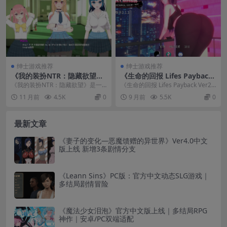
绅士游戏推荐
绅士游戏推荐
《我的装扮NTR：隐藏欲望》
《生命的回报 Lifes Payback
Ver0.4 Part2 双端汉化版 SLG
Ver2.1.1》汉化版-SLG人生抉
《我的装扮NTR：隐藏欲望》是一
《生命的回报 Lifes Payback Ver2.
同人游戏
择3D动态PC游戏
款融合SLG玩法与同人元素的剧情
1.1》汉化版是一款以人生抉...
11 月前
4.5K
0
9 月前
5.5K
0
向游戏，最新Ve...
最新文章
《妻子的变化—恶魔馈赠的异世界》Ver4.0中文
版上线 新增3条剧情分支
《Leann Sins》PC版：官方中文动态SLG游戏｜
多结局剧情冒险
《魔法少女泪泡》官方中文版上线｜多结局RPG
神作｜安卓/PC双端适配