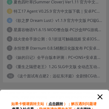
夏色四叶草(Summer Clover) Ver1.11 官方中文版：全CG无修+动态互动SLG游戏下载
2
特工17 Agent V0.25.9 官方中文版下载｜安卓PC双端｜附存档赞助码
3
《欲之梦 Dream Lust》v1.1.9 官方中文版 PC端Galgame推荐
4
星露谷物语V1.6.15 MOD整合版-PC沙盒RPG游戏STEAM官中+200款美化MOD
5
战火使命手游公测：0.1折送可触碰战姬 安卓IOS双端互通中文版
6
永恒世界 Eternum 0.8.5精翻汉化版发布 PC安卓双端 SLG游戏
7
《妹的日记》全平台版本评测：PC+ONS+安卓直装养成游戏体验
8
《重生之隔壁老王》1.2G SLG中文版 全动态互动冒险游戏
9
《这个面试有点硬2：远征东洋篇》全剧情CG动画高清合集下载（18.8GB/1080P）
10
本站所有内容均由网友自行上传分享，相关内容的版权归属原作者或原始版权方
所有。若涉及版权侵权问题，本站在核实后将依法依规进行处理。
如果卡顿请跳转主站（
点击跳转
）；
解压遇到问题请