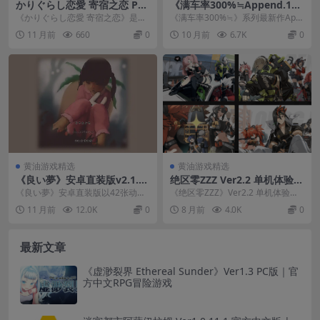
かりぐらし恋愛 寄宿之恋 PC+
《满车率300%≒Append.1+D
KRKR双平台Galgame下载与
LC1》PC版深度评测：策略调
《かりぐらし恋愛 寄宿之恋》是一
《满车率300%≒》系列最新作App
配置指南
度与日系画风的完美结合
款在PC和KRKR双平台上运行的优质
end.1版本携DLC1内容震撼登场！
11 月前
660
0
10 月前
6.7K
0
Galgam...
这款融...
黄油游戏精选
黄油游戏精选
《良い夢》安卓直装版v2.1.3
绝区零ZZZ Ver2.2 单机体验版
全面评测：42张动态CG+11条
+自定义模组整合｜免联网即
《良い夢》安卓直装版以42张动态
《绝区零ZZZ》Ver2.2 单机体验版
支线的跨次元SLG
玩｜79G绿色资源
CG、11条隐藏支线及全程日配中文
现已推出，整合全套自定义模组，
11 月前
12.0K
0
8 月前
4.0K
0
字幕，重新定义...
资源体积7...
最新文章
《虚渺裂界 Ethereal Sunder》Ver1.3 PC版｜官
方中文RPG冒险游戏