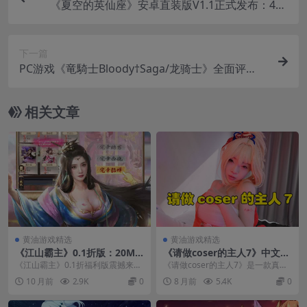
《夏空的英仙座》安卓直装版V1.1正式发布：400
小时重构全动态视觉沉浸体验
下一篇
PC游戏《竜騎士Bloody†Saga/龙骑士》全面评
测：史诗级剧情与硬核战斗系统
相关文章
黄油游戏精选
黄油游戏精选
《江山霸主》0.1折版：20MB
《请做coser的主人7》中文P
超小策略手游，登录送648元
C版：80GB完整资源 多分支真
《江山霸主》0.1折福利版震撼来
《请做coser的主人7》是一款真人
宝真福利
人互动恋爱游戏
袭！这款仅20MB的策略养成手
恋爱互动影像游戏，专为COSPLAY
10 月前
2.9K
0
8 月前
5.4K
0
游，让你体验完整王...
与多分支...