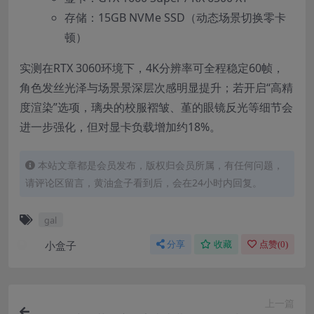
存储：15GB NVMe SSD（动态场景切换零卡
顿）
实测在RTX 3060环境下，4K分辨率可全程稳定60帧，
角色发丝光泽与场景景深层次感明显提升；若开启“高精
度渲染”选项，璃央的校服褶皱、堇的眼镜反光等细节会
进一步强化，但对显卡负载增加约18%。
本站文章都是会员发布，版权归会员所属，有任何问题，
请评论区留言，黄油盒子看到后，会在24小时内回复。
gal
小盒子
分享
收藏
点赞(
0
)
上一篇