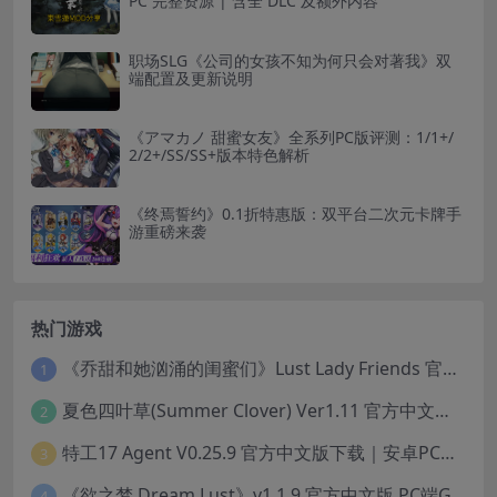
PC 完整资源 | 含全 DLC 及额外内容
职场SLG《公司的女孩不知为何只会对著我》双
端配置及更新说明
《アマカノ 甜蜜女友》全系列PC版评测：1/1+/
2/2+/SS/SS+版本特色解析
《终焉誓约》0.1折特惠版：双平台二次元卡牌手
游重磅来袭
热门游戏
《乔甜和她汹涌的闺蜜们》Lust Lady Friends 官方中文版 SLG模拟经营游戏｜角色情感互动｜动态画面
1
夏色四叶草(Summer Clover) Ver1.11 官方中文版：全CG无修+动态互动SLG游戏下载
2
特工17 Agent V0.25.9 官方中文版下载｜安卓PC双端｜附存档赞助码
3
《欲之梦 Dream Lust》v1.1.9 官方中文版 PC端Galgame推荐
4