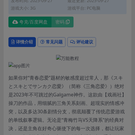
发布时间: 2025-09-27
最近更新: 2025-09-27
游戏大小: 3G
游戏平台: PC电脑
夸克/百度网盘
密码
详情介绍
常见问题
评论建议
如果你对“青春恋爱”题材的敏感度超过常人，那《スキ
とスキとでサンカク恋愛》（简称《三角恋爱》）绝对
是2023年不可跳过的Galgame神作。这款由【戏画社】
操刀的作品，用细腻的三角关系刻画、超现实的情感冲
突，以及多达30条剧情分支，彻底颠覆了传统恋爱游戏
的单线叙事逻辑。无论是“青梅竹马VS天降系”的经典对
决，还是主角在好奇心驱使下的每一次选择，都让玩家