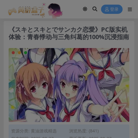
modal-check
登录
《スキとスキとでサンカク恋愛》PC版实机
体验：青春悸动与三角纠葛的100%沉浸指南
资源分类:
黄油游戏精选
浏览热度: (841)