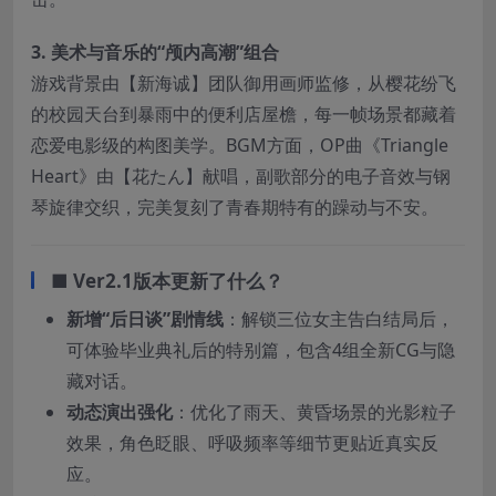
​3. 美术与音乐的“颅内高潮”组合​
游戏背景由【新海诚】团队御用画师监修，从樱花纷飞
的校园天台到暴雨中的便利店屋檐，每一帧场景都藏着
恋爱电影级的构图美学。BGM方面，OP曲《Triangle
Heart》由【花たん】献唱，副歌部分的电子音效与钢
琴旋律交织，完美复刻了青春期特有的躁动与不安。
■ ​
​Ver2.1版本更新了什么？​
​新增“后日谈”剧情线​
​：解锁三位女主告白结局后，
可体验毕业典礼后的特别篇，包含4组全新CG与隐
藏对话。
​动态演出强化​
​：优化了雨天、黄昏场景的光影粒子
效果，角色眨眼、呼吸频率等细节更贴近真实反
应。