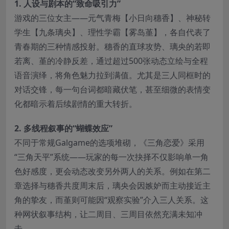
​1. 人设与剧本的“致命吸引力”​
游戏的三位女主——元气青梅【小日向穗香】、神秘转
学生【九条璃央】、理性学霸【雾岛堇】，各自代表了
青春期的三种情感投射。穗香的直球攻势、璃央的若即
若离、堇的冷静反差，通过超过500张动态立绘与全程
语音演绎，将角色魅力拉到满值。尤其是三人同框时的
对话交锋，每一句台词都暗藏伏笔，甚至细微的表情变
化都暗示着后续剧情的重大转折。
​2. 多线程叙事的“蝴蝶效应”​
不同于常规Galgame的选项堆砌，《三角恋爱》采用
“三角天平”系统——玩家的每一次抉择不仅影响单一角
色好感度，更会动态改变另外两人的关系。例如在第二
章选择与穗香共度周末后，璃央会因嫉妒而主动接近主
角的挚友，而堇则可能因“观察实验”介入三人关系。这
种网状叙事结构，让二周目、三周目依然充满未知冲
击。