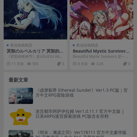
黄油游戏精选
黄油游戏精选
冥契のルペルカリア 冥契的牧
Beautiful Mystic Survivors
神节：戏剧主题Galgame PC/
官方中文版 V1.07.2 | 动作肉
《冥契的牧神节》是UGUISU KAG
Beautiful Mystic Survivors 是一款
KRKR双平台
鸽ACT游戏 PC完整资源
URA社倾力打造的高质量文字冒险
融合了动作与肉鸽元素...
11 月前
535
0
9 月前
3.2K
0
游戏，完美...
最新文章
《虚渺裂界 Ethereal Sunder》Ver1.3 PC版｜官
方中文RPG冒险游戏
迷宫都市阿萨伊拉姆 Ver1.0.11.1 官方中文版 |
日系ARPG迷宫探索游戏 PC版含全存档
《明末：渊虚之羽》Ver178111 官方中文豪华版