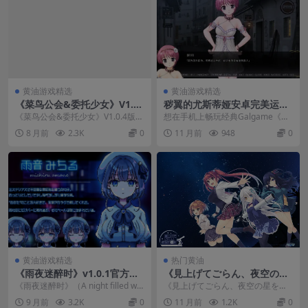
黄油游戏精选
黄油游戏精选
《菜鸟公会&委托少女》V1.0.
秽翼的尤斯蒂娅安卓完美运行
4 PC版｜官方中文养成RPG游
教程 Tyranor模拟器配置指南
《菜鸟公会&委托少女》V1.0.4版本
想在手机上畅玩经典Galgame《秽
戏下载
现已正式发布！这款PC平台独占
翼的尤斯蒂娅》（脏翅膀）吗？这
8 月前
2.3K
0
11 月前
948
0
的...
款August...
黄油游戏精选
热门黄油
《雨夜迷醉时》v1.0.1官方中
《見上げてごらん、夜空の星
文版发布：PC/安卓双平台620
を》PC版完整评测：天文主题
《雨夜迷醉时》（A night filled wit
《見上げてごらん、夜空の星を》
MB沉浸式视觉小说
视觉小说+FD扩展内容
h the sound of...
（中译《仰望夜空的星辰》）是Fen
9 月前
3.2K
0
11 月前
1.2K
0
g社倾力打造的天...