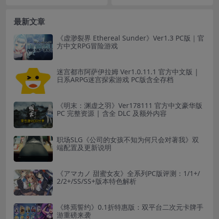
最新文章
《虚渺裂界 Ethereal Sunder》Ver1.3 PC版｜官
方中文RPG冒险游戏
迷宫都市阿萨伊拉姆 Ver1.0.11.1 官方中文版 |
日系ARPG迷宫探索游戏 PC版含全存档
《明末：渊虚之羽》Ver178111 官方中文豪华版
PC 完整资源 | 含全 DLC 及额外内容
职场SLG《公司的女孩不知为何只会对著我》双
端配置及更新说明
《アマカノ 甜蜜女友》全系列PC版评测：1/1+/
2/2+/SS/SS+版本特色解析
《终焉誓约》0.1折特惠版：双平台二次元卡牌手
游重磅来袭