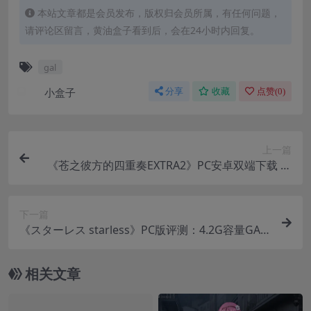
本站文章都是会员发布，版权归会员所属，有任何问题，
请评论区留言，黄油盒子看到后，会在24小时内回复。
gal
小盒子
分享
收藏
点赞(
0
)
上一篇
《苍之彼方的四重奏EXTRA2》PC安卓双端下载 飞
行竞技GAL神作
下一篇
《スターレス starless》PC版评测：4.2G容量GAL
游戏深度解析
相关文章