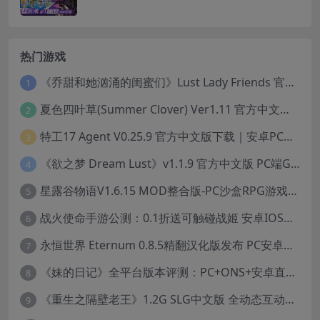
热门游戏
《乔甜和她汹涌的闺蜜们》Lust Lady Friends 官方中文版 SLG模拟经营游戏｜角色情感互动｜动态画面
1
夏色四叶草(Summer Clover) Ver1.11 官方中文版：全CG无修+动态互动SLG游戏下载
2
特工17 Agent V0.25.9 官方中文版下载｜安卓PC双端｜附存档赞助码
3
《欲之梦 Dream Lust》v1.1.9 官方中文版 PC端Galgame推荐
4
星露谷物语V1.6.15 MOD整合版-PC沙盒RPG游戏STEAM官中+200款美化MOD
5
战火使命手游公测：0.1折送可触碰战姬 安卓IOS双端互通中文版
6
永恒世界 Eternum 0.8.5精翻汉化版发布 PC安卓双端 SLG游戏
7
《妹的日记》全平台版本评测：PC+ONS+安卓直装养成游戏体验
8
《重生之隔壁老王》1.2G SLG中文版 全动态互动冒险游戏
9