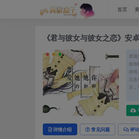
首页
《君与彼女与彼女之恋》安
资源
发布时
游戏大
注意
压，
详情介绍
常见问题
评