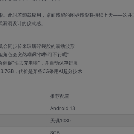
形。此时若卸载应用，桌面残留的图标残影将持续七天——这并
捷方式漏洞设计的仪式感。
机会同步传来玻璃碎裂般的震动波形
角色会突然嘲讽”作弊可不行呢”
会催促”快去充电啦”，并自动保存进度
.7GB，代价是某些CG采用AI超分技术
推荐配置
Android 13
天玑1080
8GB