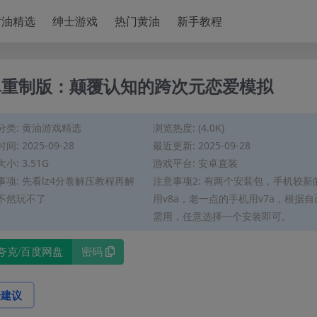
modal-check
黄油精选
绅士游戏
热门黄油
新手教程
卓重制版：颠覆认知的跨次元恋爱模拟
分类:
黄油游戏精选
浏览热度: (4.0K)
间: 2025-09-28
最近更新: 2025-09-28
小: 3.51G
游戏平台: 安卓直装
事项: 先看lz4分卷解压教程再解
注意事项2: 有两个安装包，手机较新
不然玩不了
用v8a，老一点的手机用v7a，根据自
需用，任意选择一个安装即可。
夸克/百度网盘
密码
论建议