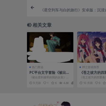
《星空列车与白的旅行》安卓版：沉浸
道冒险，Steam 98%好
相关文章
热门黄油
绅士游戏推荐
PC平台文字冒险《被出卖
《苍之彼方的四
到遊郭的我的女友》中文
人FD《交予世
《被出卖到遊郭的我的女友》中
《苍之彼方的四重奏
版 – 附全CG存档（1.35
PC版深度评测
文版是一款情感体验深刻的文字
《交予世界的答卷》
9 月前
1
6
4.8K
0
10 月前
0
冒险游戏，1.35G完整...
队精心制作的官方衍生作
G）
属剧情与配置需