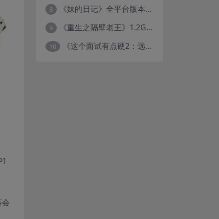
《妹的日记》全平台版本评测：PC+ONS+安卓直装养成游戏体验
8
《重生之隔壁老王》1.2G SLG中文版 全动态互动冒险游戏
9
《这个面试有点硬2：远征东洋篇》全剧情CG动画高清合集下载（18.8GB/1080P）
10
I
葵会