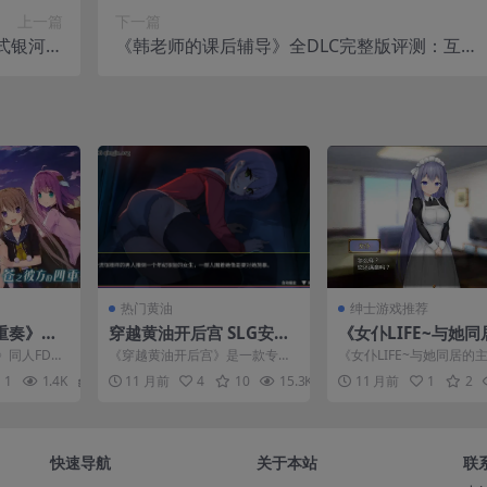
上一篇
下一篇
式银河铁
《韩老师的课后辅导》全DLC完整版评测：互动
评神作移植
教学与策略玩法深度解析
热门黄油
绅士游戏推荐
重奏》同
穿越黄油开后宫 SLG安卓
《女仆LIFE~与她同
界的答卷》
直装版：奇幻冒险与多角
主仆生活》安卓汉化
》同人FD
《穿越黄油开后宫》是一款专为
《女仆LIFE~与她同居的
：明日香专
色互动
沉浸式主从互动体验
是由民间团
安卓平台打造的SLG策略模拟游
活》汉化版现已登陆安卓
1
1.4K
0
11 月前
4
10
15.3K
0
11 月前
1
2
品...
戏，玩家将扮演穿越至魔...
带来前所未有的主仆互...
求
快速导航
关于本站
联