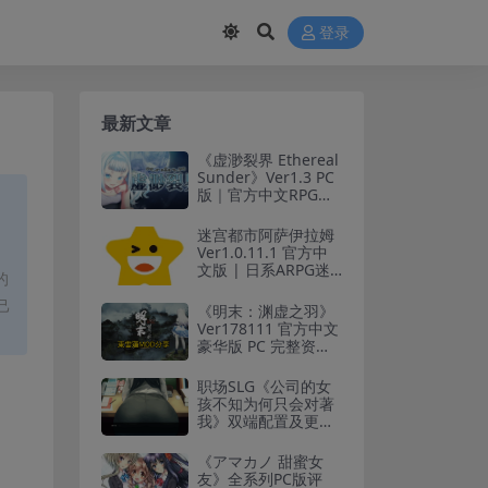
登录
最新文章
《虚渺裂界 Ethereal
Sunder》Ver1.3 PC
版｜官方中文RPG冒
险游戏
迷宫都市阿萨伊拉姆
Ver1.0.11.1 官方中
文版 | 日系ARPG迷
的
宫探索游戏 PC版含全
存档
己
《明末：渊虚之羽》
Ver178111 官方中文
豪华版 PC 完整资源
| 含全 DLC 及额外内
容
职场SLG《公司的女
孩不知为何只会对著
我》双端配置及更新
说明
《アマカノ 甜蜜女
友》全系列PC版评