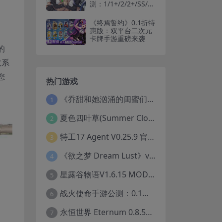
测：1/1+/2/2+/SS/SS
+版本特色解析
《终焉誓约》0.1折特
惠版：双平台二次元
卡牌手游重磅来袭
的
取系
您
热门游戏
《乔甜和她汹涌的闺蜜们》Lust Lady Friends 官方中文版 SLG模拟经营游戏｜角色情感互动｜动态画面
1
夏色四叶草(Summer Clover) Ver1.11 官方中文版：全CG无修+动态互动SLG游戏下载
2
特工17 Agent V0.25.9 官方中文版下载｜安卓PC双端｜附存档赞助码
3
《欲之梦 Dream Lust》v1.1.9 官方中文版 PC端Galgame推荐
4
星露谷物语V1.6.15 MOD整合版-PC沙盒RPG游戏STEAM官中+200款美化MOD
5
战火使命手游公测：0.1折送可触碰战姬 安卓IOS双端互通中文版
6
永恒世界 Eternum 0.8.5精翻汉化版发布 PC安卓双端 SLG游戏
7