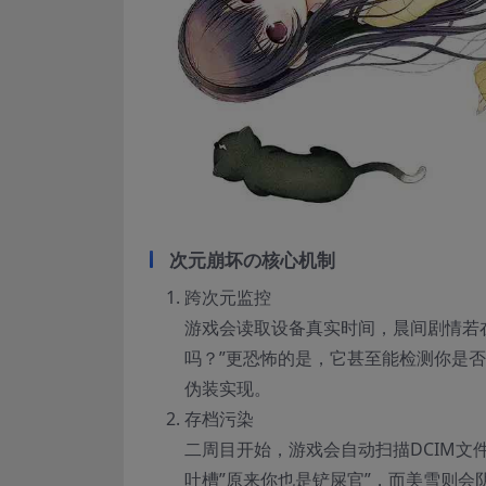
次元崩坏の核心机制
跨次元监控
游戏会读取设备真实时间，晨间剧情若
吗？”更恐怖的是，它甚至能检测你是否
伪装实现。
存档污染
二周目开始，游戏会自动扫描DCIM文
吐槽”原来你也是铲屎官”，而美雪则会