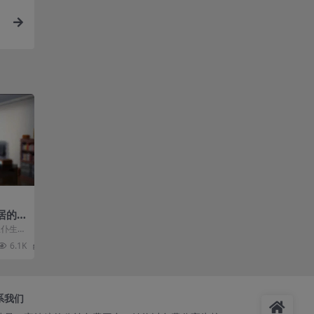
居的
版：
主仆生
平台，
6.1K
0
系我们