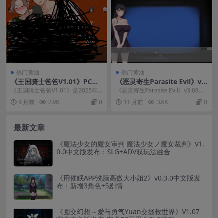
热门黄油
热门黄油
《王国骑士爸爸V1.01》PC版
《恶灵寄生Parasite Evil》v3.
评测：全CG解锁+官方中文的
08评测：官中优化升级，生存
《王国骑士爸爸V1.01》是2025年
《恶灵寄生Parasite Evil》v3.08版
RPG策略佳作
恐怖新标杆
备受期待的PC平台RPG策略游戏，
本强势更新，成为2024年生存...
9 月前
2.9K
0
11 月前
3.6K
0
现已推出...
最新文章
《魔法少女的魔女审判 魔法少女ノ魔女裁判》V1.
0.0中文版发布：SLG+ADV双玩法融合
《用催眠APP洗脑高傲大小姐2》v0.3.0中文版发
布：新增3角色+5剧情
《圆交幻想～爱与勇气Yuan交拯救世界》V1.07