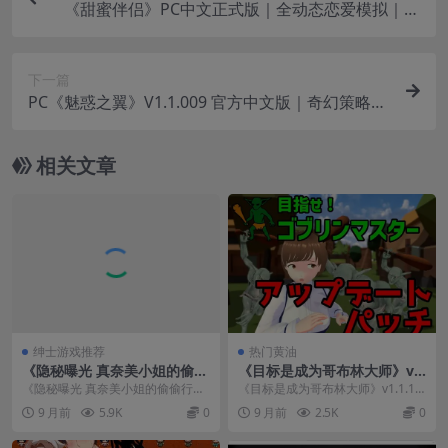
《甜蜜伴侣》PC中文正式版｜全动态恋爱模拟｜多
结局互动SLG
下一篇
PC《魅惑之翼》V1.1.009 官方中文版｜奇幻策略R
oguelike｜少女战士冒险
相关文章
绅士游戏推荐
热门黄油
《隐秘曝光 真奈美小姐的偷偷
《目标是成为哥布林大师》v1.
行动》V1.1.1官方中文版发布
1.1 PC版评测：3D官中动态R
《隐秘曝光 真奈美小姐的偷偷行
《目标是成为哥布林大师》v1.1.1 P
– 3D动态SLG游戏全面升级
PG新体验
动》V1.1.1官方中文版现已正式上
C版是一款不容错过的3D官中动态
9 月前
5.9K
0
9 月前
2.5K
0
线！这款备受期...
角色扮演...