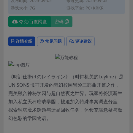
发布时间: 2025-09-05
最近更新: 2025-09-05
游戏大小: 7G
游戏平台: PC+KRKR
夸克/百度网盘
密码
详情介绍
常见问题
评论建议
《時計仕掛けのレイライン》（时钟机关的Leyline）是
UNiSONSHIFT开发的奇幻校园冒险三部曲开篇之作，
完美融合神秘学园与超自然夜之世界。玩家将扮演新生
加入私立天秤瑠璃学园，被迫加入特殊事案调查分室，
探索钟塔魔术谜题与遗品回收任务，体验充满悬疑与魔
幻色彩的学园物语。