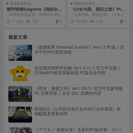
黄油游戏精选
黄油游戏精选
都市情感Galgame《我的女友
《少女与我、两纪之差》PC/K
是蓝领》PC版：多线剧情与沉
RKR正式版上线：24岁与48岁
《我的女友是蓝领》是由Blue Moo
《少女与我、两纪之差》（少女と
浸式体验
的治愈邂逅
n Studio开发的现代都市题材Galg...
年の差、ふたまわり）正式版震撼
11 月前
1.5K
0
10 月前
1.0K
0
发布！这款由知名剧本...
最新文章
《虚渺裂界 Ethereal Sunder》Ver1.3 PC版｜官
方中文RPG冒险游戏
迷宫都市阿萨伊拉姆 Ver1.0.11.1 官方中文版 |
日系ARPG迷宫探索游戏 PC版含全存档
《明末：渊虚之羽》Ver178111 官方中文豪华版
PC 完整资源 | 含全 DLC 及额外内容
职场SLG《公司的女孩不知为何只会对著我》双
端配置及更新说明
《アマカノ 甜蜜女友》全系列PC版评测：1/1+/