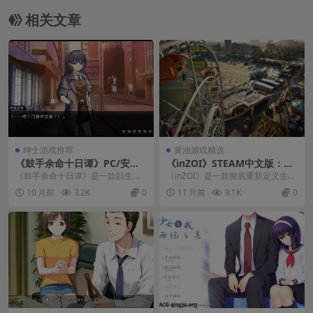
相关文章
绅士游戏推荐
黄油游戏精选
《鼓手余命十日谭》PC/安卓
《inZOI》STEAM中文版：虚
官方中文版：十日倒数音乐冒
幻引擎5打造4289参数真实人
《鼓手余命十日谭》是一款以生命
《inZOI》是一款彻底重新定义生命
险，生命终章节奏救赎
类模拟，3D开放世界生存沙盒
倒计时为核心的音乐叙事游戏，玩
模拟游戏的3D开放世界大作，采用
10 月前
3.2K
0
11 月前
9.1K
0
家将扮演身患绝症的鼓...
虚幻引擎5构...