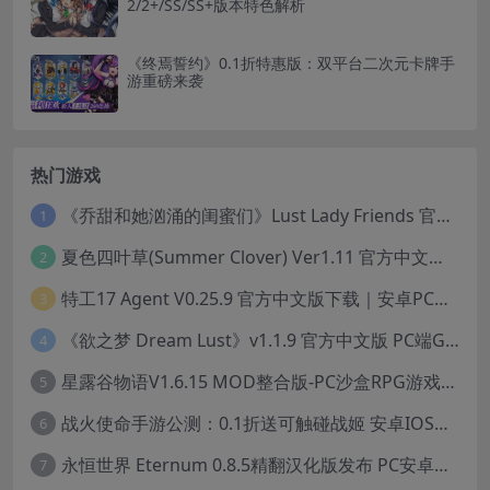
2/2+/SS/SS+版本特色解析
《终焉誓约》0.1折特惠版：双平台二次元卡牌手
游重磅来袭
热门游戏
《乔甜和她汹涌的闺蜜们》Lust Lady Friends 官方中文版 SLG模拟经营游戏｜角色情感互动｜动态画面
1
夏色四叶草(Summer Clover) Ver1.11 官方中文版：全CG无修+动态互动SLG游戏下载
2
特工17 Agent V0.25.9 官方中文版下载｜安卓PC双端｜附存档赞助码
3
《欲之梦 Dream Lust》v1.1.9 官方中文版 PC端Galgame推荐
4
星露谷物语V1.6.15 MOD整合版-PC沙盒RPG游戏STEAM官中+200款美化MOD
5
战火使命手游公测：0.1折送可触碰战姬 安卓IOS双端互通中文版
6
永恒世界 Eternum 0.8.5精翻汉化版发布 PC安卓双端 SLG游戏
7