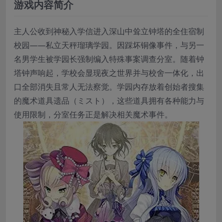
游戏内容简介
主人公收到神秘入学信进入深山中耸立钟塔的全住宿制
校园——私立天秤瑠璃学园。因踩坏铜像事件，与另一
名男学生被学园长强制编入特殊事案调查分室。随着钟
塔钟声响起，学校会显现夜之世界并与校舍一体化，出
口全部消失且常人无法察觉。学园内存放着创始者搜集
的魔术道具遗品（ミスト），这些道具拥有各种能力与
使用限制，分室任务正是解决相关魔术事件。