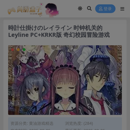
modal-check
登录
時計仕掛けのレイライン 时钟机关的
Leyline PC+KRKR版 奇幻校园冒险游戏
资源分类:
黄油游戏精选
浏览热度: (284)