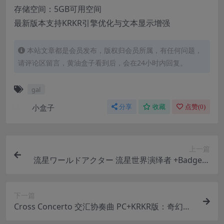
存储空间：5GB可用空间
最新版本支持KRKR引擎优化与文本显示增强
本站文章都是会员发布，版权归会员所属，有任何问题，
请评论区留言，黄油盒子看到后，会在24小时内回复。
gal
小盒子
分享
收藏
点赞(
0
)
上一篇
流星ワールドアクター 流星世界演绎者 +Badge &
Dagger PC与Ty平台视觉小说游戏 完整配置与更新
下一篇
Cross Concerto 交汇协奏曲 PC+KRKR版：奇幻校
园冒险Galgame下载与配置需求