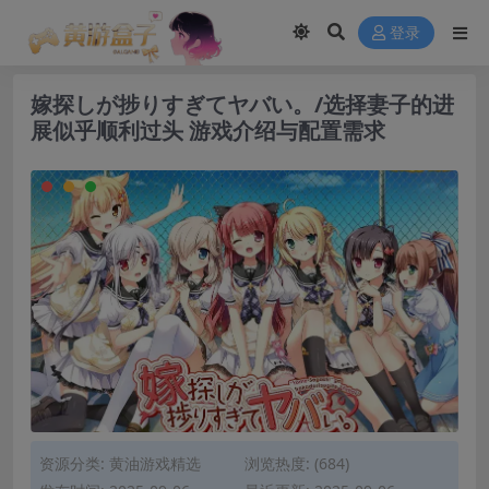
modal-check
登录
嫁探しが捗りすぎてヤバい。/选择妻子的进
展似乎顺利过头 游戏介绍与配置需求
资源分类:
黄油游戏精选
浏览热度: (684)