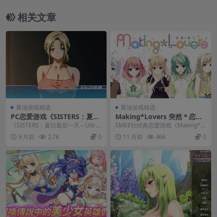
相关文章
黄油游戏精选
黄油游戏精选
PC恋爱游戏《SISTERS：夏日
Making*Lovers 突然＊恋人
最后一天～Ultra Edition》完
PC高清重制版发布 FD12后日
《SISTERS：夏日最后一天～Ultra
SMEE社经典恋爱游戏《Making*L
整汉化版｜全CG+动态+步兵
谈与配置需求
Edition》是PC平台上一款不可...
overs 突然＊恋人》现已正式推出P
9 月前
2.7K
0
11 月前
466
0
C...