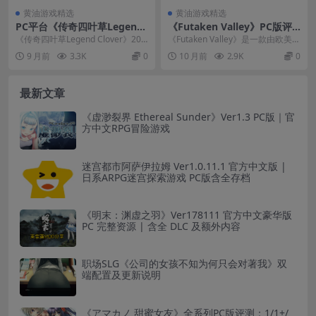
黄油游戏精选
黄油游戏精选
PC平台《传奇四叶草Legend
《Futaken Valley》PC版评
Clover》2025年7月离线中文
测：0.040版本重磅更新 动态
《传奇四叶草Legend Clover》202
《Futaken Valley》是一款由欧美独
版发布（14G全语音）
骨骼+中文语音实装
5年7月最新离线中文版正式发布！
立工作室开发的横版动作游戏，凭
9 月前
3.3K
0
10 月前
2.9K
0
本...
借仅...
最新文章
《虚渺裂界 Ethereal Sunder》Ver1.3 PC版｜官
方中文RPG冒险游戏
迷宫都市阿萨伊拉姆 Ver1.0.11.1 官方中文版 |
日系ARPG迷宫探索游戏 PC版含全存档
《明末：渊虚之羽》Ver178111 官方中文豪华版
PC 完整资源 | 含全 DLC 及额外内容
职场SLG《公司的女孩不知为何只会对著我》双
端配置及更新说明
《アマカノ 甜蜜女友》全系列PC版评测：1/1+/