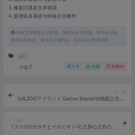
3. 修复闪退及文本错误
4. 新增道具系统与特殊互动事件
本站文章都是会员发布，版权归会员所属，有任何问题，
请评论区留言，黄油盒子看到后，会在24小时内回复。
gal
小盒子
分享
收藏
点赞(
0
)
上一篇
GALZOOアイランド Galzoo Island/动物园之岛 PC
版：拟人化动物恋爱冒险游戏
下一篇
《ココロのカタチとイロとオト/心之形心之色心之
声》PC+KRKR双平台Galgame深度评测