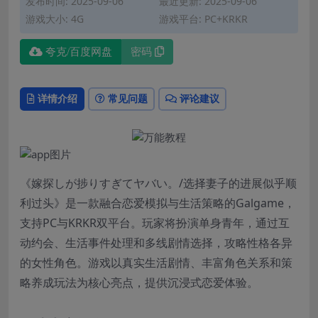
发布时间: 2025-09-06
最近更新: 2025-09-06
游戏大小: 4G
游戏平台: PC+KRKR
夸克/百度网盘
密码
详情介绍
常见问题
评论建议
《嫁探しが捗りすぎてヤバい。/选择妻子的进展似乎顺
利过头》是一款融合恋爱模拟与生活策略的Galgame，
支持PC与KRKR双平台。玩家将扮演单身青年，通过互
动约会、生活事件处理和多线剧情选择，攻略性格各异
的女性角色。游戏以真实生活剧情、丰富角色关系和策
略养成玩法为核心亮点，提供沉浸式恋爱体验。