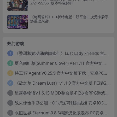
2/2+/SS/SS+版本特色解析
《终焉誓约》0.1折特惠版：双平台二次元卡牌手
游重磅来袭
热门游戏
《乔甜和她汹涌的闺蜜们》Lust Lady Friends 官方中文版 SLG模拟经营游戏｜角色情感互动｜动态画面
1
夏色四叶草(Summer Clover) Ver1.11 官方中文版：全CG无修+动态互动SLG游戏下载
2
特工17 Agent V0.25.9 官方中文版下载｜安卓PC双端｜附存档赞助码
3
《欲之梦 Dream Lust》v1.1.9 官方中文版 PC端Galgame推荐
4
星露谷物语V1.6.15 MOD整合版-PC沙盒RPG游戏STEAM官中+200款美化MOD
5
战火使命手游公测：0.1折送可触碰战姬 安卓IOS双端互通中文版
6
永恒世界 Eternum 0.8.5精翻汉化版发布 PC安卓双端 SLG游戏
7