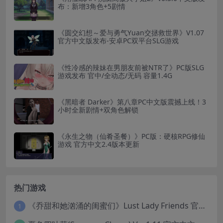
布：新增3角色+5剧情
《圆交幻想～爱与勇气Yuan交拯救世界》V1.07
官方中文版发布-安卓PC双平台SLG游戏
《性冷感的辣妹在男朋友前被NTR了》PC版SLG
游戏发布 官中/全动态/无码 容量1.4G​
《黑暗者 Darker》第八章PC中文版震撼上线！3
小时全新剧情+双角色解锁
《永生之物（仙肴圣餐）》PC版：硬核RPG修仙
游戏 官方中文2.4版本更新
热门游戏
《乔甜和她汹涌的闺蜜们》Lust Lady Friends 官方中文版 SLG模拟经营游戏｜角色情感互动｜动态画面
1