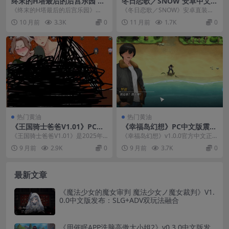
终末的H塔最后的后宫乐园 終
冬日恋歌／SNOW 安卓中文
末のHタワー最後のハーレム
版：极寒生存ADV 多结局剧情
《终末的H塔最后的后宫乐园》
《冬日恋歌／SNOW》安卓直装中
楽園v1.0 官方中文PC完整版
完整汉化版v1.8.3
（終末のHタワー最後のハーレム
文版现已全面解锁，这是一款以暴
10 月前
3.3K
0
11 月前
1.7K
0
下载与配置指南
楽園）是一款末日题材S...
风雪绝境求生为背景...
热门黄油
热门黄油
《王国骑士爸爸V1.01》PC版
《幸福岛幻想》PC中文版震撼
评测：全CG解锁+官方中文的
发布：策略冒险新体验
《王国骑士爸爸V1.01》是2025年
《幸福岛幻想》v1.0.0官方中文正
RPG策略佳作
备受期待的PC平台RPG策略游戏，
式版现已重磅登陆PC平台！这款备
9 月前
2.9K
0
9 月前
3.7K
0
现已推出...
受期待的SL...
最新文章
《魔法少女的魔女审判 魔法少女ノ魔女裁判》V1.
0.0中文版发布：SLG+ADV双玩法融合
《用催眠APP洗脑高傲大小姐2》v0.3.0中文版发