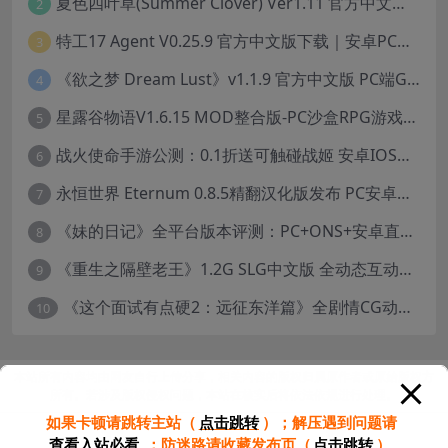
夏色四叶草(Summer Clover) Ver1.11 官方中文版：全CG无修+动态互动SLG游戏下载
2
特工17 Agent V0.25.9 官方中文版下载｜安卓PC双端｜附存档赞助码
3
《欲之梦 Dream Lust》v1.1.9 官方中文版 PC端Galgame推荐
4
星露谷物语V1.6.15 MOD整合版-PC沙盒RPG游戏STEAM官中+200款美化MOD
5
战火使命手游公测：0.1折送可触碰战姬 安卓IOS双端互通中文版
6
永恒世界 Eternum 0.8.5精翻汉化版发布 PC安卓双端 SLG游戏
7
《妹的日记》全平台版本评测：PC+ONS+安卓直装养成游戏体验
8
《重生之隔壁老王》1.2G SLG中文版 全动态互动冒险游戏
9
《这个面试有点硬2：远征东洋篇》全剧情CG动画高清合集下载（18.8GB/1080P）
10
本站所有内容均由网友自行上传分享，相关内容的版权归属原作者或原始版权方
所有。若涉及版权侵权问题，本站在核实后将依法依规进行处理。
如果卡顿请跳转主站（
点击跳转
）；
解压遇到问题请
查看入站必看
；
防迷路请收藏发布页（
点击跳转
）