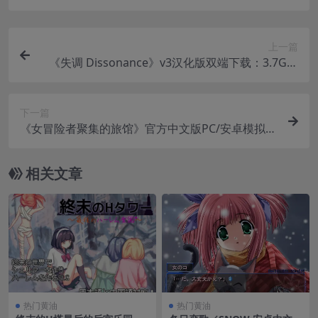
上一篇
《失调 Dissonance》v3汉化版双端下载：3.7G完
整资源+配置要求
下一篇
《女冒险者聚集的旅馆》官方中文版PC/安卓模拟器
双平台指南 – 1.3G完整版
相关文章
热门黄油
热门黄油